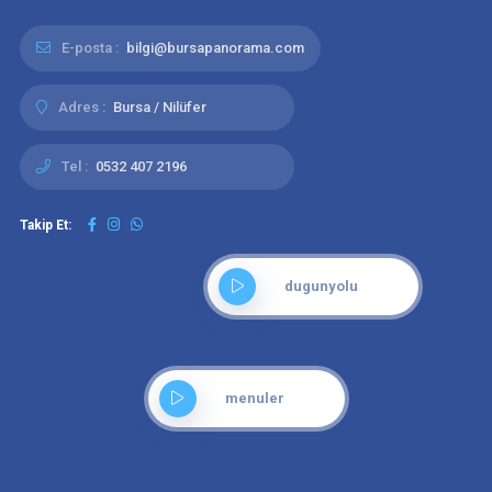
E-posta :
bilgi@bursapanorama.com
Adres :
Bursa / Nilüfer
Tel :
0532 407 2196
Takip Et:
dugunyolu
menuler