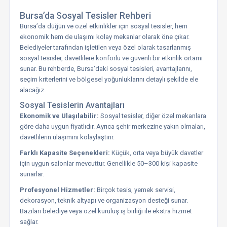
Bursa’da Sosyal Tesisler Rehberi
Bursa’da düğün ve özel etkinlikler için sosyal tesisler, hem
ekonomik hem de ulaşımı kolay mekanlar olarak öne çıkar.
Belediyeler tarafından işletilen veya özel olarak tasarlanmış
sosyal tesisler, davetlilere konforlu ve güvenli bir etkinlik ortamı
sunar. Bu rehberde, Bursa’daki sosyal tesisleri, avantajlarını,
seçim kriterlerini ve bölgesel yoğunluklarını detaylı şekilde ele
alacağız.
Sosyal Tesislerin Avantajları
Ekonomik ve Ulaşılabilir:
Sosyal tesisler, diğer özel mekanlara
göre daha uygun fiyatlıdır. Ayrıca şehir merkezine yakın olmaları,
davetlilerin ulaşımını kolaylaştırır.
Farklı Kapasite Seçenekleri:
Küçük, orta veya büyük davetler
için uygun salonlar mevcuttur. Genellikle 50–300 kişi kapasite
sunarlar.
Profesyonel Hizmetler:
Birçok tesis, yemek servisi,
dekorasyon, teknik altyapı ve organizasyon desteği sunar.
Bazıları belediye veya özel kuruluş iş birliği ile ekstra hizmet
sağlar.