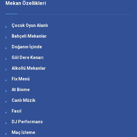
Mekan Özellikleri
Çocuk Oyun Alanlı
Bahçeli Mekanlar
Doğanın İçinde
Göl Dere Kenarı
Alkollü Mekanlar
Fix Menü
At Binme
Canlı Müzik
Fasıl
DJ Performans
Maç İzleme