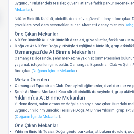
uygundur. Nilüfer’deki tesisler, güvenli atlar ve farklı parkur seçenekleri
Mekanlar
).
Nilüfer Binicilik Kulübü, binicilik dersleri ve güvenli atlarıyla öne çıkar
çocuklara özel ders seçenekleri sunar. Alternatif deneyimler için
Bahçe
Öne Çıkan Mekanlar
Nilüfer Binicilik Kulübü: Binicilik dersleri, güvenli atlar, farklı parkur
Doğa ve At Nilüfer: Doğa yürüyüşleri eşliğinde binicilik, grup etkinli
Osmangazi’de At Binme Mekanları
Osmangazi ilçesinde, şehir merkezine yakın at binme tesisleri bulunu
yaşamak isteyenler için idealdir. Osmangazi Equestrian Club ve Şehir A
öne çıkar (
Doğanın İçinde Mekanlar
).
Mekan Önerileri
Osmangazi Equestrian Club: Deneyimli eğitmenler, özel dersler ve p
Şehir At Binme Merkezi: Kısa süreli binicilik deneyimleri, grup aktivit
Yıldırım’da At Binme Mekanları
Yıldırım ilçesi, sakin ortamı ve doğal alanlarıyla öne çıkar. Buradaki me
uygundur. Yıldırım Binicilik Tesisi ve Doğa At Binme Yıldırım, grup aktivi
(
Doğanın İçinde Mekanlar
).
Öne Çıkan Mekanlar
Yıldırım Binicilik Tesisi: Doğa içinde parkurlar, at bakımı dersleri, ço