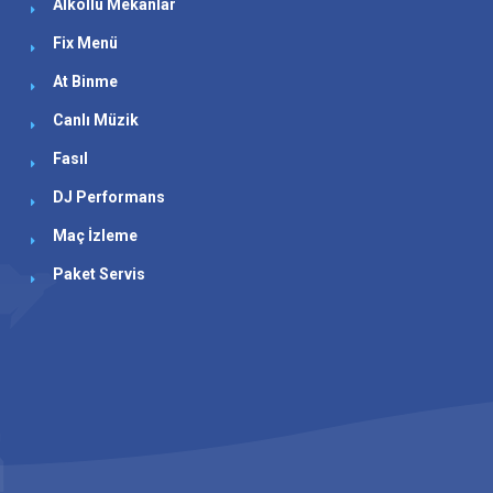
Alkollü Mekanlar
Fix Menü
At Binme
Canlı Müzik
Fasıl
DJ Performans
Maç İzleme
Paket Servis