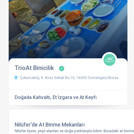
TrioAt Binicilik
Çukurcaköy, 8. Kiraz Sokak No:10, 16000 Osmangazi̇/Bursa
Doğada Kahvaltı, Et Izgara ve At Keyfi
Nilüfer’de At Binme Mekanları
Nilüfer ilçesi, yeşil alanları ve doğa parklarıyla bilinir. Buradaki at b