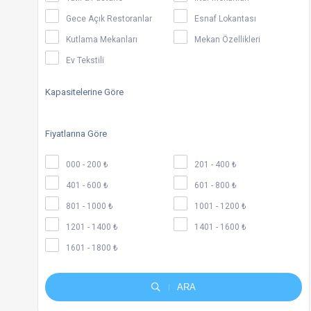
Gece Açık Restoranlar
Esnaf Lokantası
Kutlama Mekanları
Mekan Özellikleri
Ev Tekstili
Kapasitelerine Göre
Fiyatlarına Göre
000 - 200 ₺
201 - 400 ₺
401 - 600 ₺
601 - 800 ₺
801 - 1000 ₺
1001 - 1200 ₺
1201 - 1400 ₺
1401 - 1600 ₺
1601 - 1800 ₺
ARA