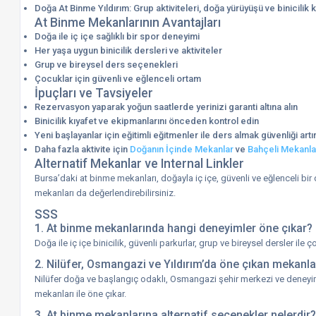
Doğa At Binme Yıldırım: Grup aktiviteleri, doğa yürüyüşü ve binicili
At Binme Mekanlarının Avantajları
Doğa ile iç içe sağlıklı bir spor deneyimi
Her yaşa uygun binicilik dersleri ve aktiviteler
Grup ve bireysel ders seçenekleri
Çocuklar için güvenli ve eğlenceli ortam
İpuçları ve Tavsiyeler
Rezervasyon yaparak yoğun saatlerde yerinizi garanti altına alın
Binicilik kıyafet ve ekipmanlarını önceden kontrol edin
Yeni başlayanlar için eğitimli eğitmenler ile ders almak güvenliği artır
Daha fazla aktivite için
Doğanın İçinde Mekanlar
ve
Bahçeli Mekanla
Alternatif Mekanlar ve Internal Linkler
Bursa’daki at binme mekanları, doğayla iç içe, güvenli ve eğlenceli bir
mekanları da değerlendirebilirsiniz.
SSS
1. At binme mekanlarında hangi deneyimler öne çıkar?
Doğa ile iç içe binicilik, güvenli parkurlar, grup ve bireysel dersler ile ç
2. Nilüfer, Osmangazi ve Yıldırım’da öne çıkan mekanla
Nilüfer doğa ve başlangıç odaklı, Osmangazi şehir merkezi ve deneyimli 
mekanları ile öne çıkar.
3. At binme mekanlarına alternatif seçenekler nelerdir?