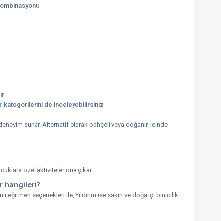
k kombinasyonu
ır
r
kategorilerini de inceleyebilirsiniz
 deneyim sunar. Alternatif olarak bahçeli veya doğanın içinde
ocuklara özel aktiviteler öne çıkar.
r hangileri?
eğitmen seçenekleri ile, Yıldırım ise sakin ve doğa içi binicilik