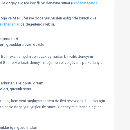
 ile doğayla iç içe keyifli bir deneyim sunar (
Doğanın İçinde
. Doğa ve At Nilüfer ise doğa yürüyüşleri eşliğinde binicilik ve
li Mekanlar
da değerlendirilebilir.
 seçenekleri
kleri, çocuklara özel dersler
r. Bu mekanlar, şehirden uzaklaşmadan binicilik deneyimi
t Binme Merkezi, deneyimli eğitmenler ve güvenli parkurlarıyla
arkurlar, aile dostu ortam
eleri, güvenli tesis
kanlar, hem yeni başlayanlar hem de ileri seviyedeki biniciler için
teleri ve doğa yürüyüşleri ile binicilik deneyimini zenginleştirir
cuklar için güvenli alan