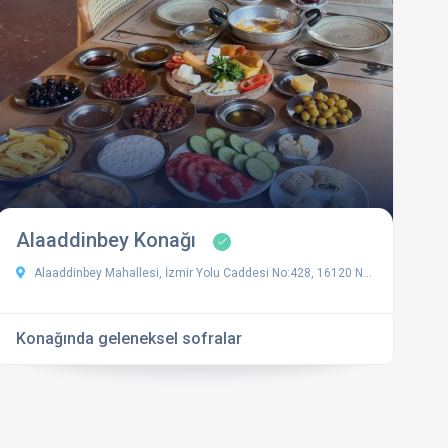
Alaaddinbey Konağı
Alaaddinbey Mahallesi, İzmir Yolu Caddesi No:428, 16120 Nilüfer/Bursa
Konağında geleneksel sofralar