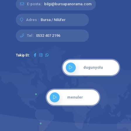
E-posta :
bilgi@bursapanorama.com
Adres :
Bursa / Nilüfer
Tel :
0532 407 2196
Takip Et:
dugunyolu
menuler