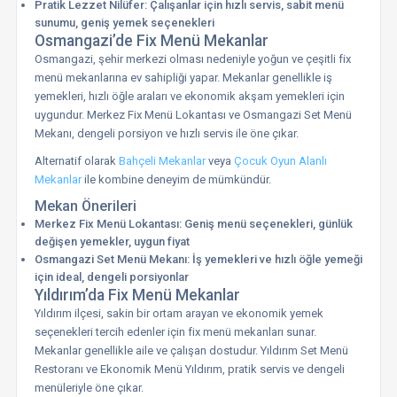
Pratik Lezzet Nilüfer: Çalışanlar için hızlı servis, sabit menü
sunumu, geniş yemek seçenekleri
Osmangazi’de Fix Menü Mekanlar
Osmangazi, şehir merkezi olması nedeniyle yoğun ve çeşitli fix
menü mekanlarına ev sahipliği yapar. Mekanlar genellikle iş
yemekleri, hızlı öğle araları ve ekonomik akşam yemekleri için
uygundur. Merkez Fix Menü Lokantası ve Osmangazi Set Menü
Mekanı, dengeli porsiyon ve hızlı servis ile öne çıkar.
Alternatif olarak
Bahçeli Mekanlar
veya
Çocuk Oyun Alanlı
Mekanlar
ile kombine deneyim de mümkündür.
Mekan Önerileri
Merkez Fix Menü Lokantası: Geniş menü seçenekleri, günlük
değişen yemekler, uygun fiyat
Osmangazi Set Menü Mekanı: İş yemekleri ve hızlı öğle yemeği
için ideal, dengeli porsiyonlar
Yıldırım’da Fix Menü Mekanlar
Yıldırım ilçesi, sakin bir ortam arayan ve ekonomik yemek
seçenekleri tercih edenler için fix menü mekanları sunar.
Mekanlar genellikle aile ve çalışan dostudur. Yıldırım Set Menü
Restoranı ve Ekonomik Menü Yıldırım, pratik servis ve dengeli
menüleriyle öne çıkar.