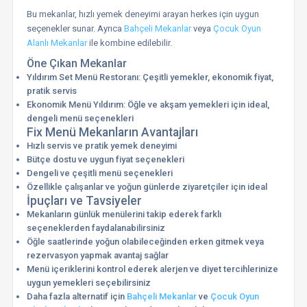
Bu mekanlar, hızlı yemek deneyimi arayan herkes için uygun
seçenekler sunar. Ayrıca
Bahçeli Mekanlar
veya
Çocuk Oyun
Alanlı Mekanlar
ile kombine edilebilir.
Öne Çıkan Mekanlar
Yıldırım Set Menü Restoranı: Çeşitli yemekler, ekonomik fiyat,
pratik servis
Ekonomik Menü Yıldırım: Öğle ve akşam yemekleri için ideal,
dengeli menü seçenekleri
Fix Menü Mekanların Avantajları
Hızlı servis ve pratik yemek deneyimi
Bütçe dostu ve uygun fiyat seçenekleri
Dengeli ve çeşitli menü seçenekleri
Özellikle çalışanlar ve yoğun günlerde ziyaretçiler için ideal
İpuçları ve Tavsiyeler
Mekanların günlük menülerini takip ederek farklı
seçeneklerden faydalanabilirsiniz
Öğle saatlerinde yoğun olabileceğinden erken gitmek veya
rezervasyon yapmak avantaj sağlar
Menü içeriklerini kontrol ederek alerjen ve diyet tercihlerinize
uygun yemekleri seçebilirsiniz
Daha fazla alternatif için
Bahçeli Mekanlar
ve
Çocuk Oyun