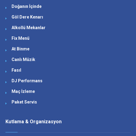
Doğanın İçinde
Göl Dere Kenarı
Alkollü Mekanlar
Fix Menü
At Binme
Canlı Müzik
Fasıl
DJ Performans
Maç İzleme
Paket Servis
Kutlama & Organizasyon