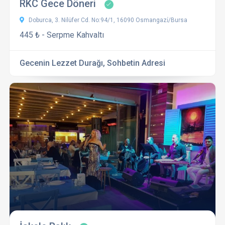
RKC Gece Döneri
Doburca, 3. Nilüfer Cd. No:94/1, 16090 Osmangazi̇/Bursa
445 ₺ - Serpme Kahvaltı
Gecenin Lezzet Durağı, Sohbetin Adresi