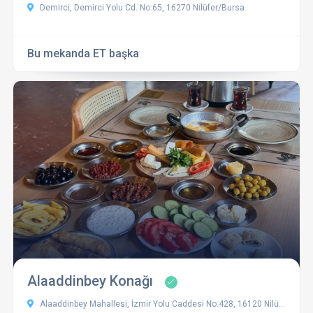
Demirci, Demirci Yolu Cd. No:65, 16270 Ni̇lüfer/Bursa
Bu mekanda ET başka
Alaaddinbey Konağı
Alaaddinbey Mahallesi, İzmir Yolu Caddesi No:428, 16120 Nilüfer/Bursa