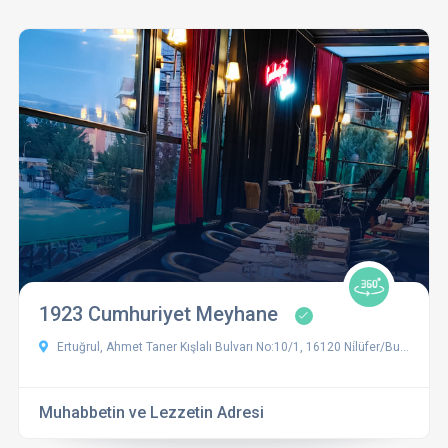
1923 Cumhuriyet Meyhane
Ertuğrul, Ahmet Taner Kışlalı Bulvarı No:10/1, 16120 Ni̇lüfer/Bursa, Türkiye
Muhabbetin ve Lezzetin Adresi